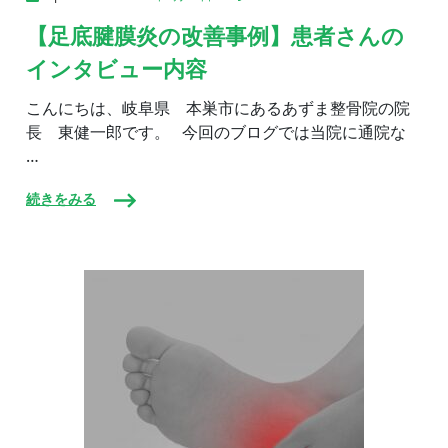
【足
底
【足底腱膜炎の改善事例】患者さんの
腱
インタビュー内容
膜
炎
の
こんにちは、岐阜県 本巣市にあるあずま整骨院の院
改
長 東健一郎です。 今回のブログでは当院に通院な
善
…
事
例】
患
続きをみる
者
さ
ん
の
イ
ン
タ
ビ
ュ
ー
内
容