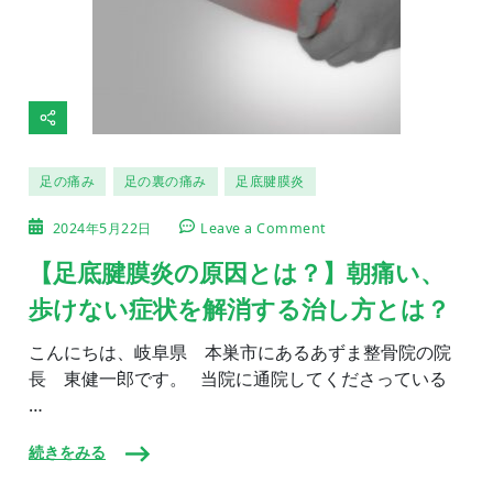
足の痛み
足の裏の痛み
足底腱膜炎
on
2024年5月22日
Leave a Comment
【足
底
【足底腱膜炎の原因とは？】朝痛い、
腱
歩けない症状を解消する治し方とは？
膜
炎
の
こんにちは、岐阜県 本巣市にあるあずま整骨院の院
原
長 東健一郎です。 当院に通院してくださっている
因
…
と
は？】
朝
続きをみる
痛
い、