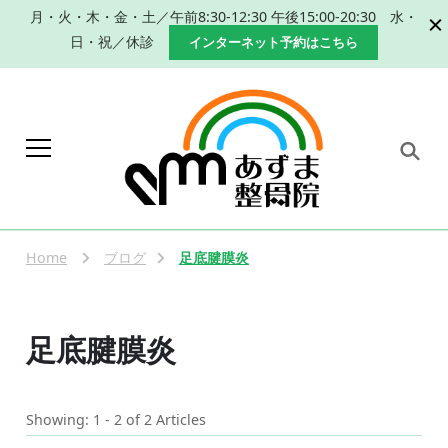
月・火・木・金・土／午前8:30-12:30 午後15:00-20:30 水・
日・祝／休診
インターネット予約はこちら
岐阜 本巣市 肩こり 腰痛 産
本巣市、瑞穂市で肩こり、腰痛改善のた
めの手技による整体、産後の骨盤矯正な
後の骨盤矯正｜整体なら
らあずま整骨院におまかせください。
Home
ブログ
足底腱膜炎
あずま整骨院
足底腱膜炎
Showing: 1 - 2 of 2 Articles