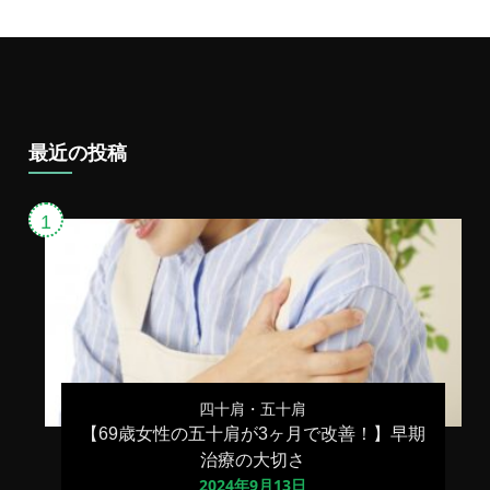
歩
け
な
い
症
状
を
解
最近の投稿
消
す
る
治
し
方
と
は？
四十肩・五十肩
【69歳女性の五十肩が3ヶ月で改善！】早期
治療の大切さ
2024年9月13日