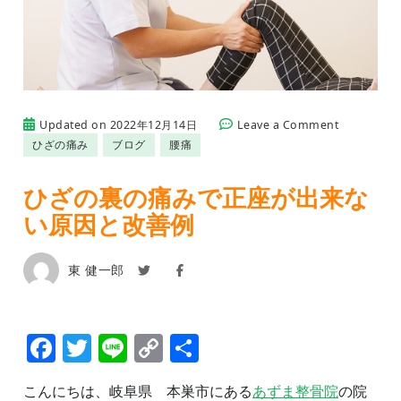
on
Updated on
2022年12月14日
Leave a Comment
ひ
ひざの痛み
ブログ
腰痛
ざ
の
裏
ひざの裏の痛みで正座が出来な
の
い原因と改善例
痛
み
で
正
東 健一郎
座
が
出
来
Facebook
Twitter
Line
Copy
共
な
Link
有
い
原
こんにちは、岐阜県 本巣市にある
あずま整骨院
の院
因