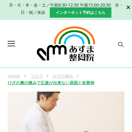
月・火・木・金・土／午前8:30-12:30 午後15:00-20:30 水・
日・祝／休診
インターネット予約はこちら
岐阜 本巣市 肩こり 腰痛 産
本巣市、瑞穂市で肩こり、腰痛改善のた
めの手技による整体、産後の骨盤矯正な
後の骨盤矯正｜整体なら
らあずま整骨院におまかせください。
Home
ブログ
ひざの痛み
あずま整骨院
ひざの裏の痛みで正座が出来ない原因と改善例