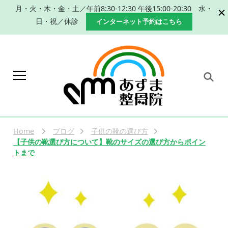
月・火・木・金・土／午前8:30-12:30 午後15:00-20:30 水・
日・祝／休診
インターネット予約はこちら
岐阜 本巣市 肩こり 腰痛 産
本巣市、瑞穂市で肩こり、腰痛改善のた
めの手技による整体、産後の骨盤矯正な
後の骨盤矯正｜整体なら
らあずま整骨院におまかせください。
Home
ブログ
子供の靴の選び方
あずま整骨院
【子供の靴選び方について】靴のサイズの選び方からポイン
トまで