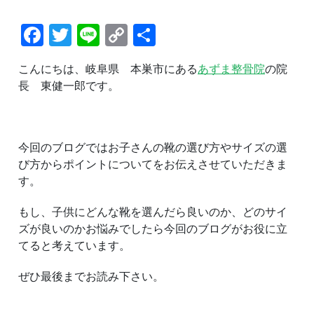
の
サ
Facebook
Twitter
Line
Copy
共
イ
ズ
Link
有
の
選
こんにちは、岐阜県 本巣市にある
あずま整骨院
の院
び
長 東健一郎です。
方
か
ら
ポ
イ
今回のブログではお子さんの靴の選び方やサイズの選
ン
び方からポイントについてをお伝えさせていただきま
ト
す。
ま
で
もし、子供にどんな靴を選んだら良いのか、どのサイ
ズが良いのかお悩みでしたら今回のブログがお役に立
てると考えています。
ぜひ最後までお読み下さい。