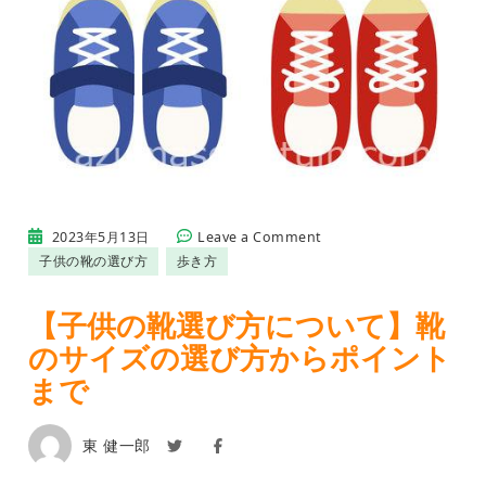
on
2023年5月13日
Leave a Comment
【子
子供の靴の選び方
歩き方
供
の
靴
【子供の靴選び方について】靴
選
のサイズの選び方からポイント
び
方
まで
に
つ
い
東 健一郎
て】
靴