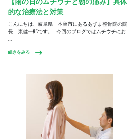
【雨の日のムチウチと朝の痛み】具体
日
的な治療法と対策
の
ム
チ
こんにちは、岐阜県 本巣市にあるあずま整骨院の院
ウ
長 東健一郎です。 今回のブログではムチウチにお
チ
…
と
朝
の
続きをみる
痛
み】
具
体
的
な
治
療
法
と
対
策