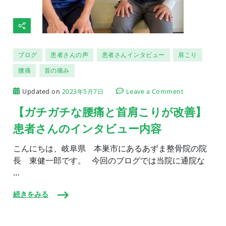
ブログ
患者さんの声
患者さんインタビュー
肩こり
腰痛
首の痛み
on
Updated on
2023年5月7日
Leave a Comment
【ガ
チ
【ガチガチな腰痛と首肩こりが改善】
ガ
患者さんのインタビュー内容
チ
な
腰
こんにちは、岐阜県 本巣市にあるあずま整骨院の院
痛
長 東健一郎です。 今回のブログでは当院に通院な
と
…
首
肩
こ
続きをみる
り
が
改