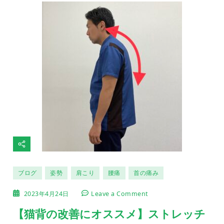
要
な
ポ
イ
ン
ト
ブログ
姿勢
肩こり
腰痛
首の痛み
on
2023年4月24日
Leave a Comment
【猫
背
【猫背の改善にオススメ】ストレッチ
の