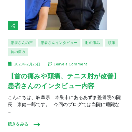
患者さんの声
患者さんインタビュー
肘の痛み
頭痛
首の痛み
on
2023年2月25日
Leave a Comment
【首
の
【首の痛みや頭痛、テニス肘が改善】
痛
患者さんのインタビュー内容
み
や
頭
こんにちは、岐阜県 本巣市にあるあずま整骨院の院
痛、
長 東健一郎です。 今回のブログでは当院に通院な
テ
…
ニ
ス
肘
続きをみる
が