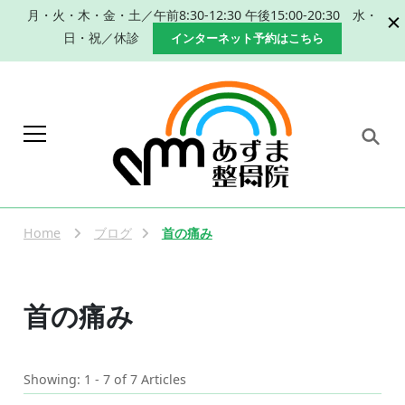
月・火・木・金・土／午前8:30-12:30 午後15:00-20:30 水・
日・祝／休診
インターネット予約はこちら
岐阜 本巣市 肩こり 腰痛 産
本巣市、瑞穂市で肩こり、腰痛改善のた
めの手技による整体、産後の骨盤矯正な
後の骨盤矯正｜整体なら
らあずま整骨院におまかせください。
Home
ブログ
首の痛み
あずま整骨院
首の痛み
Showing: 1 - 7 of 7 Articles