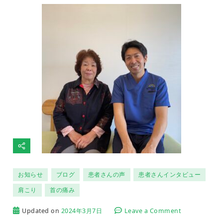
善】
患
者
さ
ん
の
イ
ン
タ
ビ
ュ
ー
内
容
お知らせ
ブログ
患者さんの声
患者さんインタビュー
肩こり
首の痛み
on
Updated on
2024年3月7日
Leave a Comment
【首