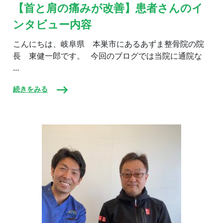
と
【首と肩の痛みが改善】患者さんのイ
肩
ンタビュー内容
の
痛
み
こんにちは、岐阜県 本巣市にあるあずま整骨院の院
が
長 東健一郎です。 今回のブログでは当院に通院な
改
…
善】
患
者
続きをみる
さ
ん
の
イ
ン
タ
ビ
ュ
ー
内
容