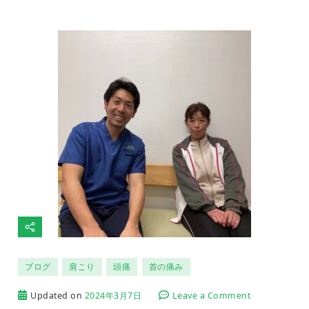
改
善】
患
者
さ
ん
の
イ
ン
タ
ビ
ュ
ー
内
容
ブログ
肩こり
頭痛
首の痛み
on
Updated on
2024年3月7日
Leave a Comment
【首