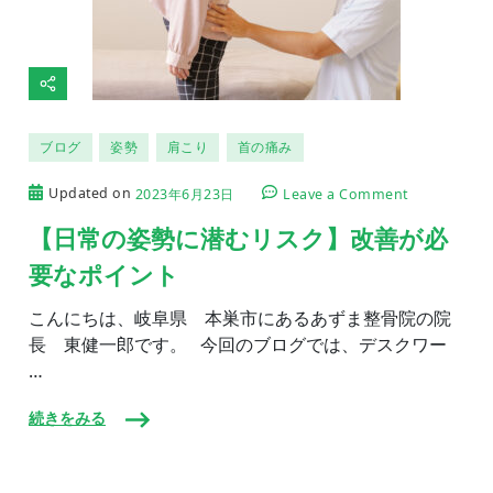
ブログ
姿勢
肩こり
首の痛み
on
Updated on
2023年6月23日
Leave a Comment
【日
常
【日常の姿勢に潜むリスク】改善が必
の
要なポイント
姿
勢
に
こんにちは、岐阜県 本巣市にあるあずま整骨院の院
潜
長 東健一郎です。 今回のブログでは、デスクワー
む
…
リ
ス
ク】
続きをみる
改
善
が
必