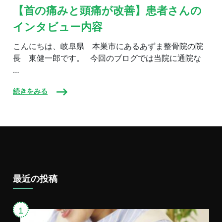
の
【首の痛みと頭痛が改善】患者さんの
痛
インタビュー内容
み
と
頭
こんにちは、岐阜県 本巣市にあるあずま整骨院の院
痛
長 東健一郎です。 今回のブログでは当院に通院な
が
…
改
善】
患
続きをみる
者
さ
ん
の
イ
ン
タ
ビ
ュ
ー
最近の投稿
内
容