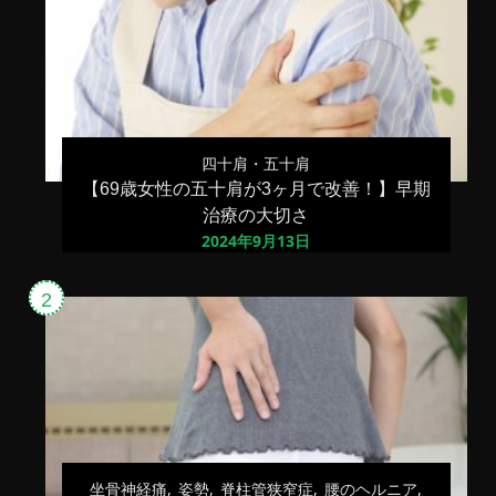
四十肩・五十肩
【69歳女性の五十肩が3ヶ月で改善！】早期
治療の大切さ
2024年9月13日
坐骨神経痛
姿勢
脊柱管狭窄症
腰のヘルニア