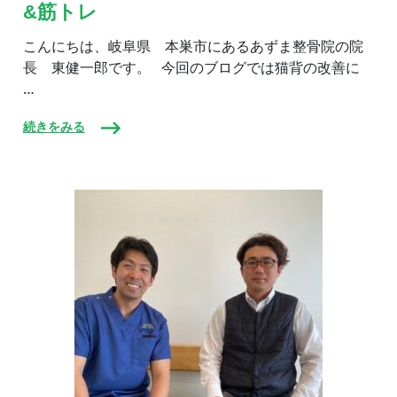
&筋トレ
改
善
に
こんにちは、岐阜県 本巣市にあるあずま整骨院の院
オ
長 東健一郎です。 今回のブログでは猫背の改善に
ス
…
ス
メ】
ス
続きをみる
ト
レ
ッ
チ
&
筋
ト
レ