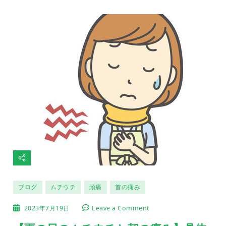
ブログ
ムチウチ
頭痛
首の痛み
on
2023年7月19日
Leave a Comment
【雨
の