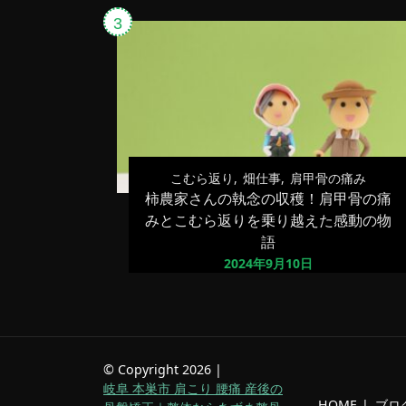
こむら返り
畑仕事
肩甲骨の痛み
柿農家さんの執念の収穫！肩甲骨の痛
みとこむら返りを乗り越えた感動の物
語
2024年9月10日
© Copyright 2026 |
岐阜 本巣市 肩こり 腰痛 産後の
HOME
ブロ