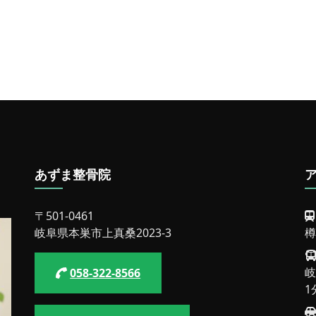
首
の
痛
み
と
し
び
れ
が
3
ヶ
月
の
期
あずま整骨院
間
で
改
〒501-0461
善
岐阜県本巣市上真桑2023-3
樽
し
た
40
岐
058-322-8566
代
1
女
性