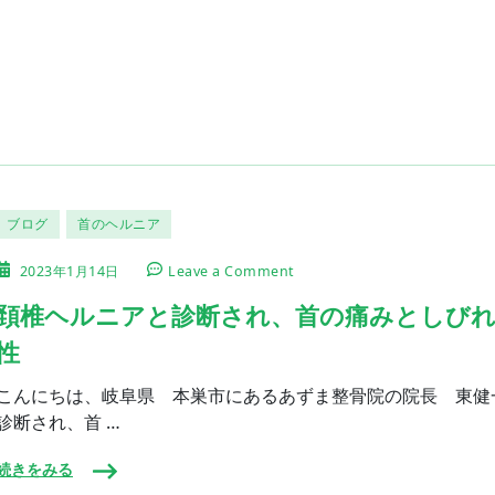
ブログ
首のヘルニア
on
2023年1月14日
Leave a Comment
頚
椎
頚椎ヘルニアと診断され、首の痛みとしびれ
ヘ
性
ル
ニ
ア
こんにちは、岐阜県 本巣市にあるあずま整骨院の院長 東健
と
診断され、首 …
診
断
続きをみる
さ
れ、