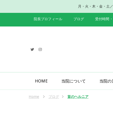
月・火・木・金・土／午前8
院長プロフィール
ブログ
受付時間・
HOME
当院について
当院の
Home
ブログ
首のヘルニア