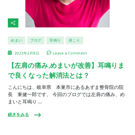
めまい
ブログ
耳鳴り
肩こり
on
2023年2月8日
Leave a Comment
【左
肩
【左肩の痛み,めまいが改善】耳鳴りま
の
で良くなった解消法とは？
痛
み,
め
こんにちは、岐阜県 本巣市にあるあずま整骨院の院
ま
長 東健一郎です。 今回のブログでは左肩の痛み、め
い
まいと耳鳴り …
が
改
善】
続きをみる
耳
鳴
り
ま