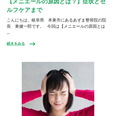
【メニエールの原因とは？】症状とセ
エ
ルフケアまで
ー
ル
の
こんにちは、岐阜県 本巣市にあるあずま整骨院の院
原
長 東健一郎です。 今回は【メニエールの原因とは
因
…
と
は？】
症
続きをみる
状
と
セ
ル
フ
ケ
ア
ま
で