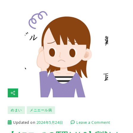
めまい
メニエール病
on
Updated on
2024年5月24日
Leave a Comment
【メ
ニ