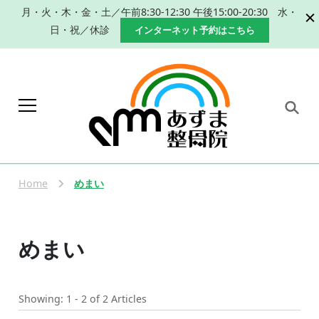
月・火・木・金・土／午前8:30-12:30 午後15:00-20:30 水・
日・祝／休診
インターネット予約はこちら
岐阜 本巣市 肩こり 腰痛 産
本巣市、瑞穂市で肩こり、腰痛改善のた
めの手技による整体、産後の骨盤矯正な
後の骨盤矯正｜整体なら
らあずま整骨院におまかせください。
Home
めまい
あずま整骨院
めまい
Showing: 1 - 2 of 2 Articles