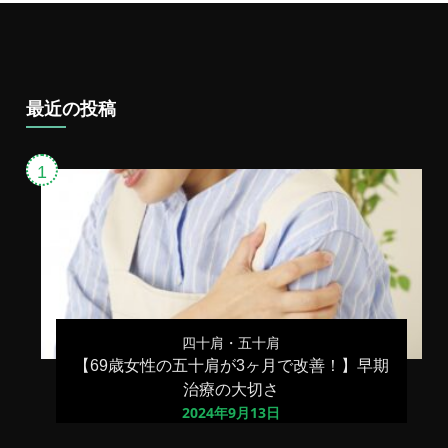
で
良
く
な
っ
た
最近の投稿
解
消
法
と
は？
四十肩・五十肩
【69歳女性の五十肩が3ヶ月で改善！】早期
治療の大切さ
2024年9月13日