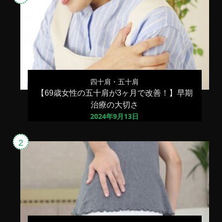
ル
の
効
果
と
は？
四十肩・五十肩
【69歳女性の五十肩が3ヶ月で改善！】早期
治療の大切さ
2024年9月13日