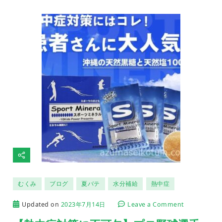
むくみ
ブログ
夏バテ
水分補給
熱中症
on
Updated on
2023年7月14日
Leave a Comment
【熱
中