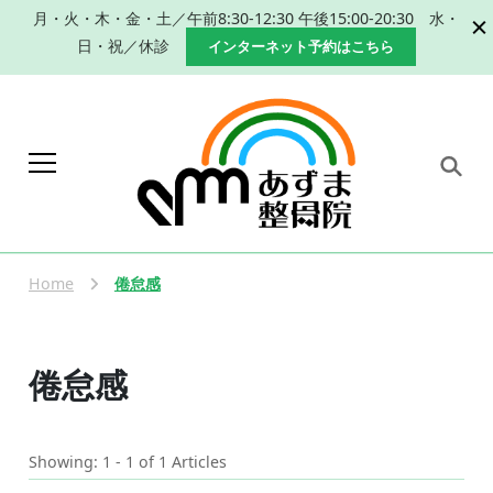
月・火・木・金・土／午前8:30-12:30 午後15:00-20:30 水・
日・祝／休診
インターネット予約はこちら
岐阜 本巣市 肩こり 腰痛 産
本巣市、瑞穂市で肩こり、腰痛改善のた
めの手技による整体、産後の骨盤矯正な
後の骨盤矯正｜整体なら
らあずま整骨院におまかせください。
Home
倦怠感
あずま整骨院
倦怠感
Showing: 1 - 1 of 1 Articles