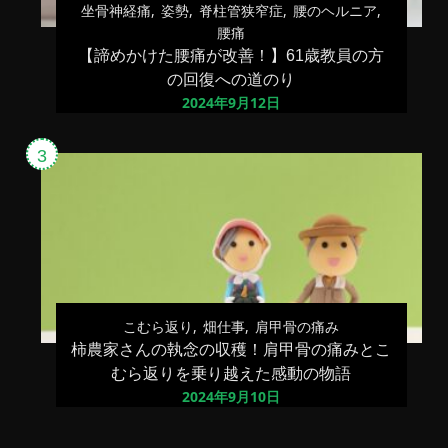
坐骨神経痛
姿勢
脊柱管狭窄症
腰のヘルニア
腰痛
【諦めかけた腰痛が改善！】61歳教員の方
の回復への道のり
2024年9月12日
こむら返り
畑仕事
肩甲骨の痛み
柿農家さんの執念の収穫！肩甲骨の痛みとこ
むら返りを乗り越えた感動の物語
2024年9月10日