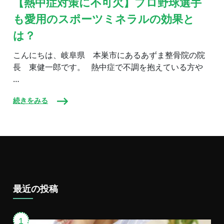
【熱中症対策に不可欠】プロ野球選手
症
も愛用のスポーツミネラルの効果と
対
策
は？
に
不
こんにちは、岐阜県 本巣市にあるあずま整骨院の院
可
欠】
長 東健一郎です。 熱中症で不調を抱えている方や
プ
…
ロ
野
球
続きをみる
選
手
も
愛
用
の
ス
ポ
ー
最近の投稿
ツ
ミ
ネ
ラ