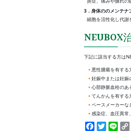
炎症、痛みや腫れの
3．身体ののメンテナ
細胞を活性化し代謝
NEUBO
下記に該当する方はN
悪性腫瘍を有する
妊娠中または妊娠
心部静脈血栓のあ
てんかんを有する
ペースメーカーな
感染症、血圧異常
Facebo
Twitt
Li