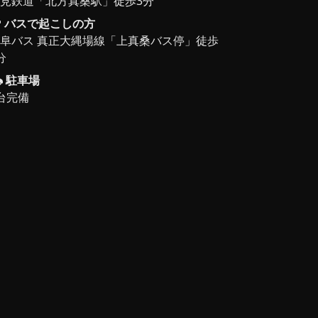
見鉄道「北方真桑駅」徒歩3分
バスで起こしの方
阜バス 真正大縄場線「上真桑バス停」徒歩
分
駐車場
台完備