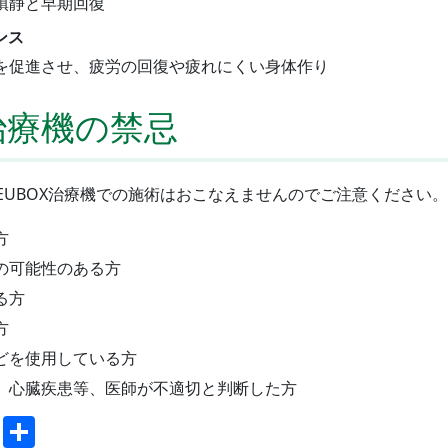
鎮静と早期回復
ンス
を促進させ、疲労の回復や疲れにくい身体作り
X治療機の禁忌
EUBOX治療機での施術はおこなえませんのでご注意ください。
方
の可能性のある方
る方
方
どを使用している方
、心臓疾患等、医師が不適切と判断した方
ok
er
ne
Copy
共