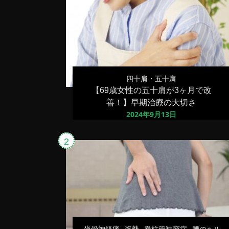
四十肩・五十肩
【69歳女性の五十肩が3ヶ月で改
善！】早期治療の大切さ
2024年9月13日
坐骨神経痛
姿勢
脊柱管狭窄症
腰のヘル