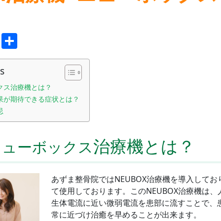
ok
er
ne
Copy
共
Link
有
s
ックス治療機とは？
効果が期待できる症状とは？
忌
治療機とは？
ニューボックス
あずま整骨院ではNEUBOX治療機を導入して
て使用しております。このNEUBOX治療機は
生体電流に近い微弱電流を患部に流すことで、
常に近づけ治癒を早めることが出来ます。