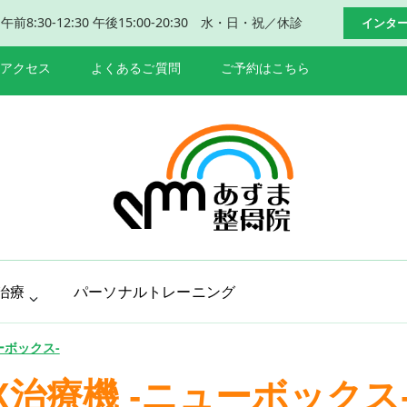
:30-12:30 午後15:00-20:30 水・日・祝／休診
インタ
アクセス
よくあるご質問
ご予約はこちら
岐阜 本巣市 肩
本巣市、瑞穂市で肩こり、腰痛改善
治療
パーソナルトレーニング
ーボックス-
OX治療機 -ニューボックス