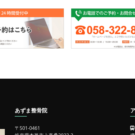
Link
有
あずま整骨院
〒501-0461