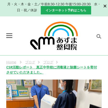
月・火・木・金・土／午前8:30-12:30 午後15:00-20:30 水・
日・祝／休診
インターネット予約はこちら
岐阜 本巣市 肩こり 腰痛 産
本巣市、瑞穂市で肩こり、腰痛改善のた
めの手技による整体、産後の骨盤矯正な
後の骨盤矯正｜整体なら
らあずま整骨院におまかせください。
Home
ブログ
ブログ
あずま整骨院
CSR活動レポート 真正中学校に消毒液と除菌シートを寄付
させていただきました。