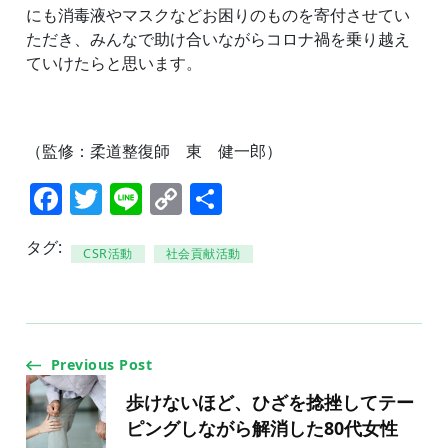
にも消毒液やマスクなどお困りのものを寄付させてい
ただき、みんなで助け合いながらコロナ禍を乗り越え
ていけたらと思います。
（監修：柔道整復師 東 健一郎）
Facebook
Twitter
Line
Copy
共
Link
有
タグ:
CSR活動
社会貢献活動
Post
Previous Post
Navigation
歩けないほど、ひざを捻挫してテー
ピングしながら解消した80代女性