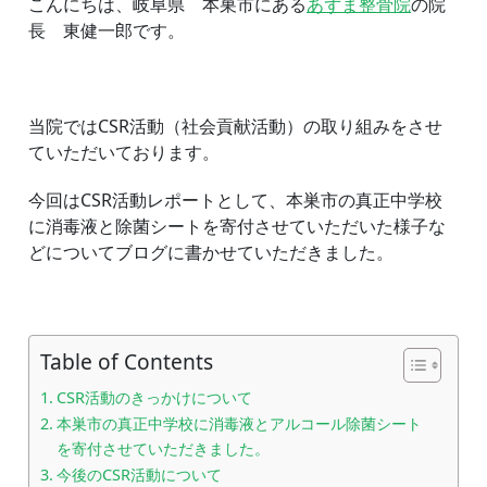
こんにちは、岐阜県 本巣市にある
あずま整骨院
の院
菌
長 東健一郎です。
シ
ー
ト
を
寄
当院ではCSR活動（社会貢献活動）の取り組みをさせ
付
ていただいております。
さ
せ
て
今回はCSR活動レポートとして、本巣市の真正中学校
い
に消毒液と除菌シートを寄付させていただいた様子な
た
どについてブログに書かせていただきました。
だ
き
ま
し
た。
Table of Contents
CSR活動のきっかけについて
本巣市の真正中学校に消毒液とアルコール除菌シート
を寄付させていただきました。
今後のCSR活動について