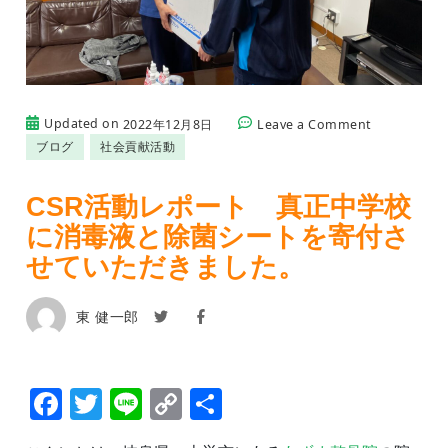
on
Updated on
2022年12月8日
Leave a Comment
CSR
ブログ
社会貢献活動
活
動
レ
CSR活動レポート 真正中学校
ポ
に消毒液と除菌シートを寄付さ
ー
ト
せていただきました。
真
正
中
東 健一郎
学
校
に
消
Facebook
Twitter
Line
Copy
共
毒
液
Link
有
と
除