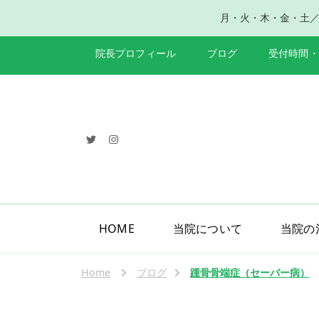
月・火・木・金・土／午前8
院長プロフィール
ブログ
受付時間・
HOME
当院について
当院の
Home
ブログ
踵骨骨端症（セーバー病）