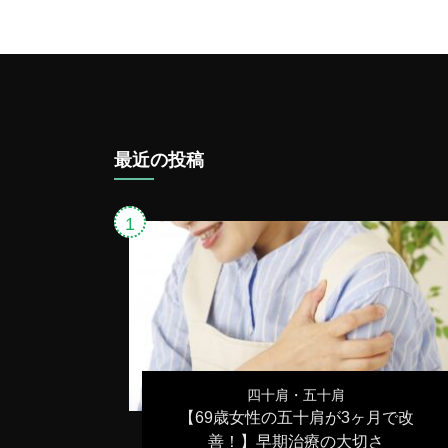
最近の投稿
四十肩・五十肩
【69歳女性の五十肩が3ヶ月で改
善！】早期治療の大切さ