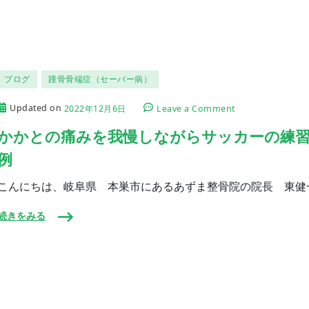
の
足
が
よ
み
が
ブログ
踵骨骨端症（セーバー病）
え
る
足
on
Updated on
2022年12月6日
Leave a Comment
半
か
（あ
か
かかとの痛みを我慢しながらサッカーの練習
し
と
例
な
の
か）
痛
と
み
こんにちは、岐阜県 本巣市にあるあずま整骨院の院長 東健
は‼︎
を
前
我
続きをみる
半
慢
編
し
な
が
ら
サ
ッ
カ