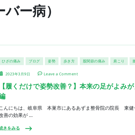
ーバー病）
ひざの痛み
ブログ
姿勢
歩き方
股関節の痛み
肩こり
on
2023年3月9日
Leave a Comment
【履
く
【履くだけで姿勢改善？】本来の足がよみが
だ
編
け
で
姿
こんにちは、岐阜県 本巣市にあるあずま整骨院の院長 東健
勢
改善の効果が …
改
善？】
続きをみる
本
来