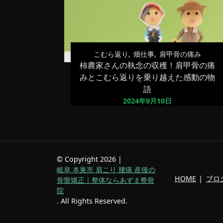
こむら返り
畑仕事
肩甲骨の痛み
柿農家さんの執念の収穫！肩甲骨の痛
みとこむら返りを乗り越えた感動の物
語
2024年9月10日
© Copyright 2026 |
岐阜 本巣市 肩こり 腰痛 産後の
HOME
ブロ
骨盤矯正｜整体ならあずま整骨
院
. All Rights Reserved.