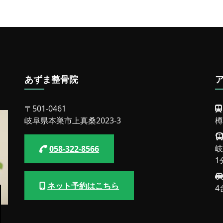
ー
の
練
習
を
し
て
い
た
あずま整骨院
小
学
4
〒501-0461
年
岐阜県本巣市上真桑2023-3
樽
生
が
改
岐
058-322-8566
善
1
し
た
例
ネット予約はこちら
4