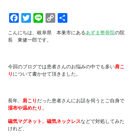
じ
ゃ
な
Facebook
Twitter
Line
Copy
共
い？
Link
有
座
り
こんにちは、岐阜県 本巣市にある
あずま整骨院
の院
姿
長 東健一郎です。
勢
で
改
善
さ
今回のブログでは患者さんのお悩みの中でも多い
肩こ
せ
り
について書かせて頂きました。
る
方
法
長年、
肩こり
だった患者さんにお話を伺うとご自身で
湿布や温めたり、
磁気マグネット、磁気ネックレス
などで対処してみた
けれど、