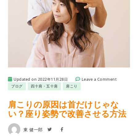
on
Updated on
2022年11月28日
Leave a Comment
肩
ブログ
四十肩・五十肩
肩こり
こ
り
の
肩こりの原因は首だけじゃな
原
い？座り姿勢で改善させる方法
因
は
首
だ
東 健一郎
け