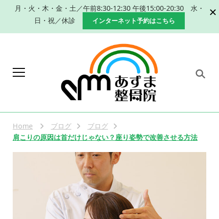
月・火・木・金・土／午前8:30-12:30 午後15:00-20:30 水・
日・祝／休診
インターネット予約はこちら
岐阜 本巣市 肩こり 腰痛 産
本巣市、瑞穂市で肩こり、腰痛改善のた
めの手技による整体、産後の骨盤矯正な
後の骨盤矯正｜整体なら
らあずま整骨院におまかせください。
Home
ブログ
ブログ
あずま整骨院
肩こりの原因は首だけじゃない？座り姿勢で改善させる方法