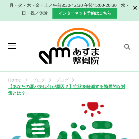
月・火・木・金・土／午前8:30-12:30 午後15:00-20:30 水・
日・祝／休診
インターネット予約はこちら
岐阜 本巣市 肩こり 腰痛 産
本巣市、瑞穂市で肩こり、腰痛改善のた
めの手技による整体、産後の骨盤矯正な
後の骨盤矯正｜整体なら
らあずま整骨院におまかせください。
Home
ブログ
ブログ
あずま整骨院
【あなたの夏バテは何が原因？】症状を軽減する効果的な対
策とは？