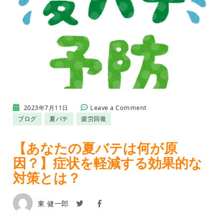
on
2023年7月11日
Leave a Comment
【あ
ブログ
夏バテ
疲労回復
な
た
の
【あなたの夏バテは何が原
夏
因？】症状を軽減する効果的な
バ
テ
対策とは？
は
何
が
東 健一郎
原
因？】