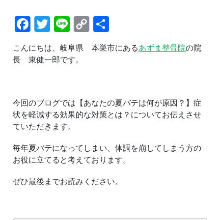
症
状
Facebook
Twitter
Line
Copy
共
を
軽
Link
有
減
す
こんにちは、岐阜県 本巣市にある
あずま整骨院
の院
る
長 東健一郎です。
効
果
的
な
対
今回のブログでは【あなたの夏バテは何が原因？】症
策
状を軽減する効果的な対策とは？についてお伝えさせ
と
ていただきます。
は？
毎年夏バテになってしまい、体調を崩してしまう方の
お役に立てると考えております。
ぜひ最後までお読みください。