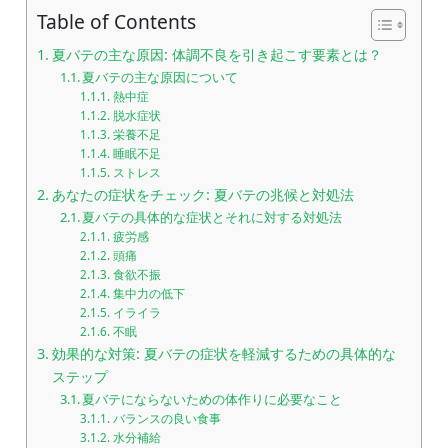
Table of Contents
夏バテの主な原因: 体調不良を引き起こす要素とは？
夏バテの主な原因について
熱中症
脱水症状
栄養不足
睡眠不足
ストレス
あなたの症状をチェック: 夏バテの兆候と対処法
夏バテの具体的な症状とそれに対する対処法
疲労感
頭痛
食欲不振
集中力の低下
イライラ
不眠
効果的な対策: 夏バテの症状を軽減するための具体的な
ステップ
夏バテにならないための体作りに必要なこと
バランスの良い食事
水分補給